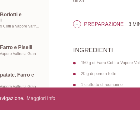
oliva
Borlotti e
i
PREPARAZIONE
3 MI
Fagioli Borlotti Cotti a Vapore Valfrutta Granchef, Fagioli Cannellini Cotti a Vapore Valfrutta Granchef e Olio extravergine di oliva
Farro e Piselli
INGREDIENTI
Farro Cotti a Vapore Valfrutta Granchef, Piselli Cotti a Vapore Valfrutta Granchef e Olio extravergine di oliva
150 g di Farro Cotti a Vapore Va
20 g di porro a fette
patate, Farro e
1 ciuffetto di rosmarino
Farro Cotti a Vapore Valfrutta Granchef, Funghi freschi e Olio extravergine di oliva
1/2 costa di sedano
navigazione.
Maggiori info
1 cucchiaio di fiocchi di patate
Ceci e Farro al
100 ml di brodo vegetale
Farro Cotti a Vapore Valfrutta Granchef,
Olio extravergine di oliva
Sale e pepe