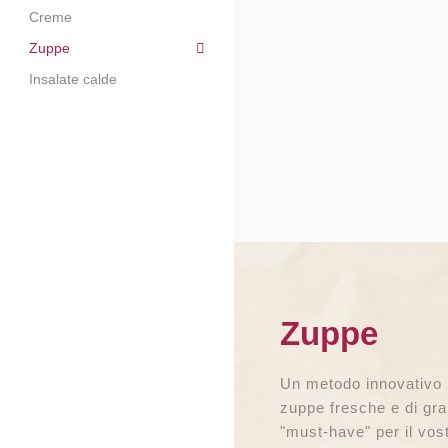
Creme
Zuppe
Insalate calde
Zuppe
Un metodo innovativo 
zuppe fresche e di gra
"must-have" per il vos