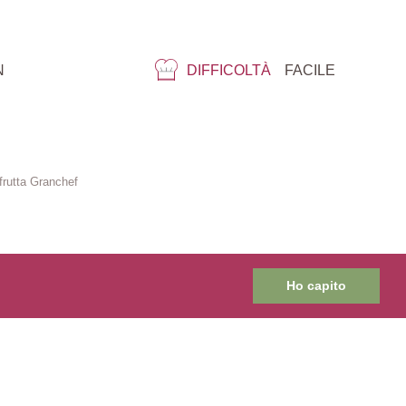
N
DIFFICOLTÀ
FACILE
lfrutta Granchef
Ho capito