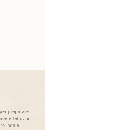
per preparare
nde effetto, un
tro locale