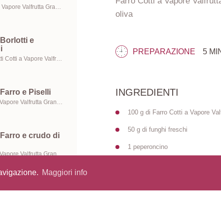
Farro Cotti a Vapore Valfrutt
Piselli Cotti a Vapore Valfrutta Granchef, Mais Cotti a Vapore Valfrutta Granchef e Olio extravergine di oliva
oliva
Borlotti e
i
PREPARAZIONE
5 MI
Fagioli Borlotti Cotti a Vapore Valfrutta Granchef, Fagioli Cannellini Cotti a Vapore Valfrutta Granchef e Olio extravergine di oliva
INGREDIENTI
Farro e Piselli
Farro Cotti a Vapore Valfrutta Granchef, Piselli Cotti a Vapore Valfrutta Granchef e Olio extravergine di oliva
100 g di Farro Cotti a Vapore Va
50 g di funghi freschi
Farro e crudo di
1 peperoncino
Farro Cotti a Vapore Valfrutta Granchef, Crudo di Parma e Olio extravergine di oliva
1 ciuffetto di timo
navigazione.
Maggiori info
1 patata piccola lessata
Ceci e Farro al
1 cucchiaio di fiocchi di patate
Farro Cotti a Vapore Valfrutta Granchef,
100 ml di brodo vegetale