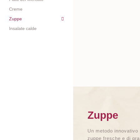
Creme
Zuppe
Insalate calde
Zuppe
Un metodo innovativo 
zuppe fresche e di gra