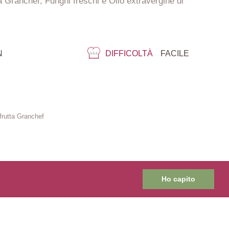
a Granchef, Funghi freschi e Olio extravergine di
N
DIFFICOLTÀ
FACILE
lfrutta Granchef
Ho capito