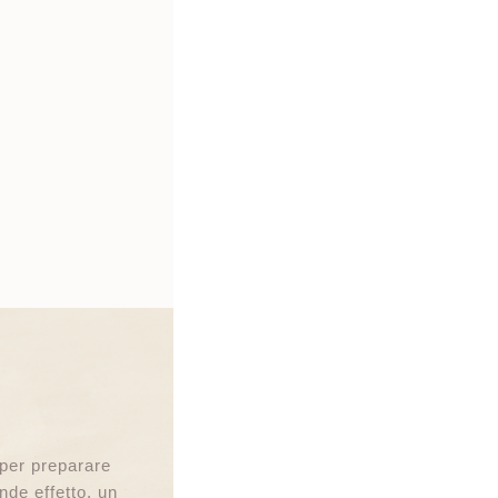
per preparare
nde effetto, un