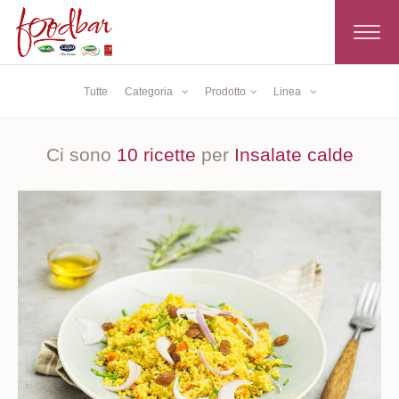
Toggle
navigat
Tutte
Categoria
Prodotto
Linea
Ci sono
10 ricette
per
Insalate calde