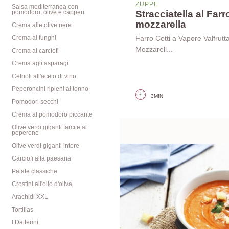
ZUPPE
Salsa mediterranea con
Stracciatella al Farr
pomodoro, olive e capperi
mozzarella
Crema alle olive nere
Crema ai funghi
Farro Cotti a Vapore Valfrutt
Mozzarell...
Crema ai carciofi
Crema agli asparagi
Cetrioli all'aceto di vino
Peperoncini ripieni al tonno
3MIN
Pomodori secchi
Crema al pomodoro piccante
Olive verdi giganti farcite al
peperone
Olive verdi giganti intere
Carciofi alla paesana
Patate classiche
Crostini all'olio d'oliva
Arachidi XXL
Tortillas
I Datterini