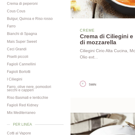
Crema di peperoni
Cous Cous
Bulgur, Quinoa e Riso rosso
Farro
CREME
Bianchi di Spagna
Crema di Ciliegini 
di mozzarella
Mais Super Sweet
Ceci Grandi
Ciliegini Cirio Alta Cucina, M
Piselli piccoli
Olio ext...
Fagioli Cannellini
Fagioli Borlotti
I Ciliegini
5MIN
Farro, olive nere, pomodori
secchi e capperi
Riso Basmati e lenticchie
Fagioli Red Kidney
Mix Mediterraneo
PER LINEA
Cotti al Vapore