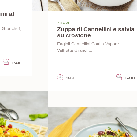
umi al
ZUPPE
Zuppa di Cannellini e salvia
a Granchef,
su crostone
Fagioli Cannellini Cotti a Vapore
Valfrutta Granch...
FACILE
3MIN
FACILE