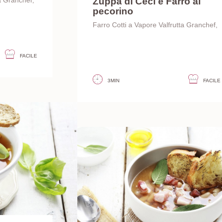
Zuppa di Ceci e Farro al
a Granchef,
pecorino
Farro Cotti a Vapore Valfrutta Granchef,
FACILE
3MIN
FACILE