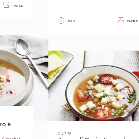
FACILE
3MIN
FACILE
ro e
ZUPPE