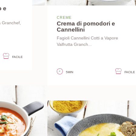
o e
CREME
Crema di pomodori e
a Granchef,
Cannellini
Fagioli Cannellini Cotti a Vapore
Valfrutta Granch...
FACILE
5MIN
FACILE