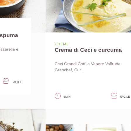
e spuma
CREME
Crema di Ceci e curcuma
ozzarella e
Ceci Grandi Cotti a Vapore Valfrutta
Granchef, Cur...
FACILE
5MIN
FACILE