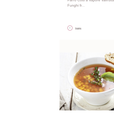
Farro Cotti a Vapore Valfrutt
Funghi fr...
5MIN